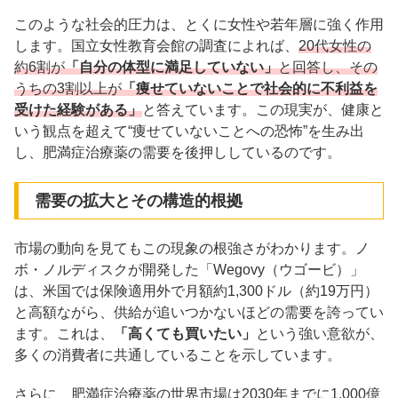
このような社会的圧力は、とくに女性や若年層に強く作用
します。国立女性教育会館の調査によれば、
20代女性の
約6割が
「自分の体型に満足していない」
と回答し、その
うちの3割以上が
「痩せていないことで社会的に不利益を
受けた経験がある」
と答えています。この現実が、健康と
いう観点を超えて“痩せていないことへの恐怖”を生み出
し、肥満症治療薬の需要を後押ししているのです。
需要の拡大とその構造的根拠
市場の動向を見てもこの現象の根強さがわかります。ノ
ボ・ノルディスクが開発した「Wegovy（ウゴービ）」
は、米国では保険適用外で月額約1,300ドル（約19万円）
と高額ながら、供給が追いつかないほどの需要を誇ってい
ます。これは、
「高くても買いたい」
という強い意欲が、
多くの消費者に共通していることを示しています。
さらに、肥満症治療薬の世界市場は2030年までに1,000億