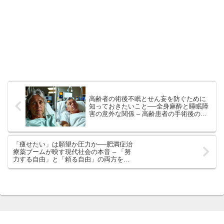
高齢者の術後不眠とせん妄を防ぐために
知っておきたいこと──全身麻酔と睡眠障
害の意外な関係 – 高齢患者の手術後の睡
眠トラブルは大きな関心事
「痩せたい」は願望か圧力か──肥満症治
療薬ブームが映す現代社会の本音 – 「努
力する自由」と「頼る自由」の両方を肯
定できる新しい生き方