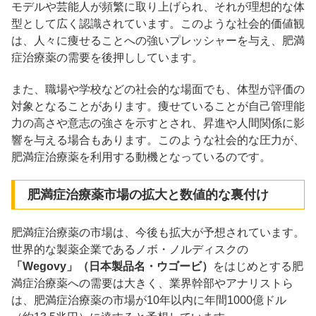
モデルや芸能人が頻繁に取り上げられ、それが理想的な体
型として広く認識されています。​このような社会的価値観
は、人々に痩せることへの強いプレッシャーを与え、肥満
症治療薬の需要を後押ししています。​
また、職場や学校などの社会的な場面でも、体型が評価の
対象となることがあります。​痩せていることが自己管理能
力の高さや意志の強さを示すとされ、昇進や人間関係に影
響を与える場合もあります。​このような社会的な圧力が、
肥満症治療薬を利用する動機となっているのです。​
肥満症治療薬市場の拡大と数値的な裏付け​
肥満症治療薬の市場は、今後も拡大が予想されています。​
世界的な製薬企業であるノボ・ノルディスクの
「Wegovy」（日本製品名・ウゴービ）
をはじめとする肥
満症治療薬への需要は大きく、業界幹部やアナリストら
は、肥満症治療薬の市場が10年以内に年間1000億ドル