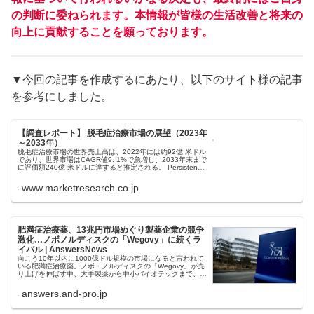
の判断に委ねられます。本情報が皆様の生活改善と将来の
向上に貢献することを願っております。
▼今回の記事を作成するにあたり、以下のサイト様の記事
を参考にしました。
【調査レポート】 脱毛症治療市場の展望（2023年
～2033年）
脱毛症治療市場の世界売上高は、2022年には約92億 米ドル
であり、世界市場はCAGR値9. 1%で急増し、2033年末まで
に評価額240億 米ドルに達すると推定される。 Persistence
Market Researchの評価では、脱...
www.marketresearch.co.jp
肥満症治療薬、13兆円市場めぐり製薬企業の競争
激化…ノボノルディスクの「Wegovy」に続くラ
イバル | AnswersNews
向こう10年以内に1000億ドル規模の市場になると言われて
いる肥満症治療薬。ノボ・ノルディスクの「Wegovy」が売
り上げを伸ばす中、大手製薬から中小バイオテックまで、ラ
イバルたちが巨大市場をうかがっている。
answers.and-pro.jp