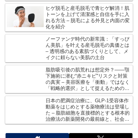
いて解説
ヒゲ脱毛と産毛脱毛で青ヒゲ解消！肌
トーンを上げて清潔感と自信を手に入
れる方法 – 脱毛による外見と内面の変
化を紹介
ノーファンデ時代の新常識：「すっぴ
ん美肌」を叶える産毛脱毛の真価とは
– 透明感のある素肌づくりとして、メ
イクに頼らない美肌の土台
脂肪吸引後の肌荒れは想定外？――顎
下施術に潜む“赤ニキビ”リスクと対策
の真実 – 美容医療を「衝動」ではなく
「戦略的選択」として捉えるための指
針
日本の肥満症治療に、GLP-1受容体作
動薬をはじめとする薬物療法は登場し
た – 脂肪細胞を直接標的とする根本的
治療法の新薬開発の最前線と、社会的
課題と展望について