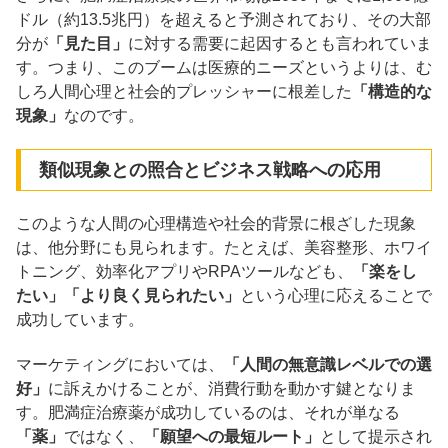
ドル（約13.5兆円）を超えると予測されており、その大部
分が
「見た目」
に対する需要に起因するとも言われていま
す。つまり、このブームは医療的ニーズというよりは、む
しろ人間心理と社会的プレッシャーに根差した
「構造的な
現象」
なのです。
類似現象との照合とビジネス戦略への応用
このような人間の心理構造や社会的背景に根ざした現象
は、他分野にも見られます。たとえば、美容整形、ホワイ
トニング、効率化アプリやRPAツールなども、
「楽をし
たい」「より良く見られたい」
という心理に応えることで
成功しています。
マーケティングにおいては、
「人間の無意識レベルでの選
好」
に訴えかけることが、消費行動を動かす鍵となりま
す。肥満症治療薬が成功しているのは、それが単なる
「薬」
ではなく、
「願望への最短ルート」
として提示され