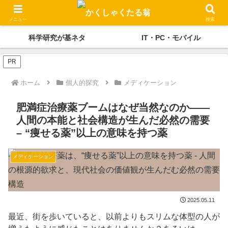
かくしゃくの独り言
メディケーション
メニュー
検索
科学研究が基ネタ
IT・PC・モバイル
PR
ホーム
個人的探究
メディケーション
肥満症治療薬ブームはなぜ当然なのか――
人間の本能と社会構造が生んだ必然の需要
– “痩せる薬”以上の意味を持つ薬
メディケーション
2025.05.11
最近、街を歩いていると、以前よりもスリムな体型の人が