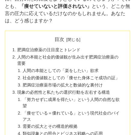
とも、
「痩せていないと評価されない」
という、どこか無
言の圧力に応えているだけなのかもしれません。あなた
は、どう感じますか？
目次
肥満症治療薬の注目度とトレンド
人間の本能と社会的価値観が生み出す肥満症治療薬の
需要​
人間の本能としての「楽をしたい」欲求​
社会的価値観としての「痩せた身体こそ成功の証」​
肥満症治療薬市場の拡大と数値的な裏付け​
現象の必然性と私たちの選択行動を左右する構造
「努力せずに成果を得たい」という人間の自然な欲
望
「痩せている＝優れている」という現代社会のバイ
アス
需要の拡大とその構造的根拠
類似現象との照合とビジネス戦略への応用