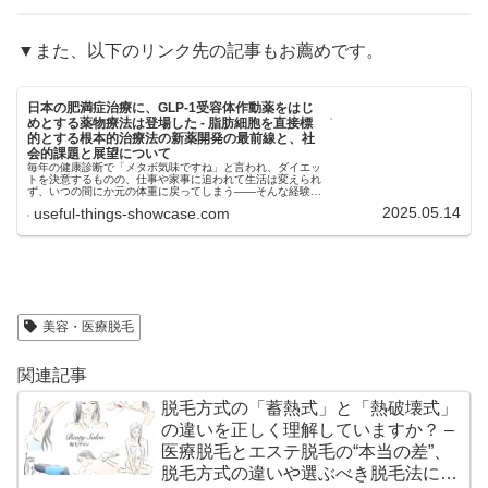
▼また、以下のリンク先の記事もお薦めです。
日本の肥満症治療に、GLP-1受容体作動薬をはじ
めとする薬物療法は登場した - 脂肪細胞を直接標
的とする根本的治療法の新薬開発の最前線と、社
会的課題と展望について
毎年の健康診断で「メタボ気味ですね」と言われ、ダイエッ
トを決意するものの、仕事や家事に追われて生活は変えられ
ず、いつの間にか元の体重に戻ってしまう――そんな経験は
ありませんか？食事を減らしても空腹がつらく、運動は時間
2025.05.14
useful-things-showcase.com
も気力も必要。市販のサプ...
美容・医療脱毛
関連記事
脱毛方式の「蓄熱式」と「熱破壊式」
の違いを正しく理解していますか？ –
医療脱毛とエステ脱毛の“本当の差”、
脱毛方式の違いや選ぶべき脱毛法につ