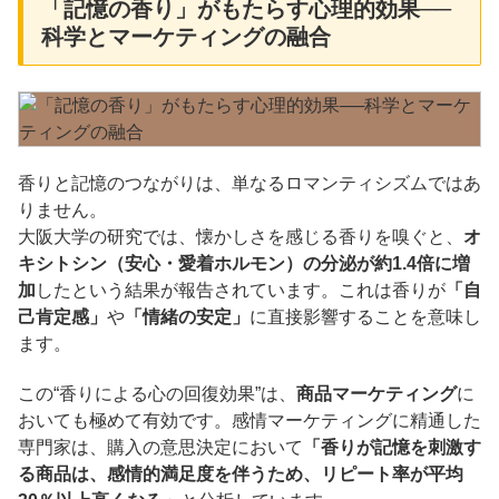
「記憶の香り」がもたらす心理的効果──
科学とマーケティングの融合
香りと記憶のつながりは、単なるロマンティシズムではあ
りません。
大阪大学の研究では、懐かしさを感じる香りを嗅ぐと、
オ
キシトシン（安心・愛着ホルモン）の分泌が約1.4倍に増
加
したという結果が報告されています。これは香りが
「自
己肯定感」
や
「情緒の安定」
に直接影響することを意味し
ます。
この“香りによる心の回復効果”は、
商品マーケティング
に
おいても極めて有効です。感情マーケティングに精通した
専門家は、購入の意思決定において
「香りが記憶を刺激す
る商品は、感情的満足度を伴うため、リピート率が平均