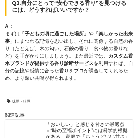
Q3.自分にとって“安心できる香り”を見つける
には、どうすればいいですか？
A：
まずは
「子どもの頃に過ごした場所」
や
「楽しかった出来
事」
にまつわる記憶を思い出し、それに関係する自然の香
り（たとえば、木の匂い、石鹸の香り、食べ物の香りな
ど）を手がかりにしましょう。また最近では、
カスタム香
水ブランドが提供する香り診断サービス
を利用すれば、自
分の記憶や感情に合った香りをプロが調合してくれるた
め、より深い共鳴が得られます。
味覚・嗅覚
関連記事
「おいしい」と感じる甘さの最適点
＝“味の至福ポイント”には科学的根拠
がある – 家庭で「ちょうどいい甘さ」