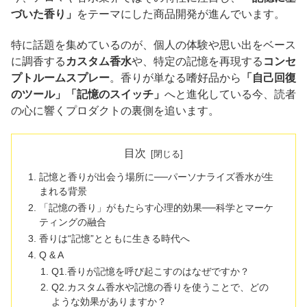
づいた香り」
をテーマにした商品開発が進んでいます。
特に話題を集めているのが、個人の体験や思い出をベース
に調香する
カスタム香水
や、特定の記憶を再現する
コンセ
プトルームスプレー
。香りが単なる嗜好品から
「自己回復
のツール」「記憶のスイッチ」
へと進化している今、読者
の心に響くプロダクトの裏側を追います。
目次
記憶と香りが出会う場所に──パーソナライズ香水が生
まれる背景
「記憶の香り」がもたらす心理的効果──科学とマーケ
ティングの融合
香りは“記憶”とともに生きる時代へ
Q & A
Q1.香りが記憶を呼び起こすのはなぜですか？
Q2.カスタム香水や記憶の香りを使うことで、どの
ような効果がありますか？