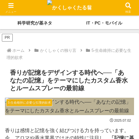
かくしゃくの独り言
メディケーション
メニュー
検索
科学研究が基ネタ
IT・PC・モバイル
PR
ホーム
かくしゃくの独り言
5-生命維持に必要な生
理的欲求
香りが記憶をデザインする時代へ──「あ
なたの記憶」をテーマにしたカスタム香水
とルームスプレーの最前線
5-生命維持に必要な生理的欲求
2025.07.02
香りは感情と記憶を強く結びつける力を持っています。
今、アロマや香水業界ではその特性に注目し、
「記憶に基