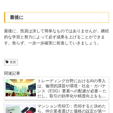
最後に
最後に、投資は決して簡単なものではありませんが、継続
的な学習と努力によって必ず成果を上げることができま
す。焦らず、一歩一歩確実に前進していきましょう。
投資
関連記事
トレーディング分野におけるAIの導入
は、倫理的課題や環境・社会・ガバナ
ンス（ESG）要素への配慮が必要 – た
だし、取引の効率化や精度向上をもた
らし金融市場にもたらす影響は計り知
れない
マンション売却①：売却すると決めた
ら、仲介業者選びと価格の設定が第一