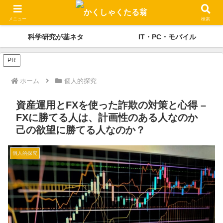
かくしゃくの独り言
メディケーション
メニュー
検索
科学研究が基ネタ
IT・PC・モバイル
PR
ホーム
個人的探究
資産運用とFXを使った詐欺の対策と心得 –
FXに勝てる人は、計画性のある人なのか
己の欲望に勝てる人なのか？
個人的探究