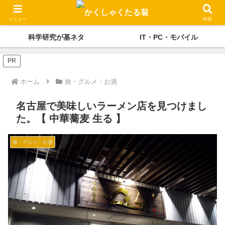
かくしゃくの独り言
メディケーション
メニュー
検索
科学研究が基ネタ
IT・PC・モバイル
PR
ホーム
旅・グルメ・お酒
名古屋で美味しいラーメン店を見つけまし
た。【 中華蕎麦 生る 】
旅・グルメ・お酒