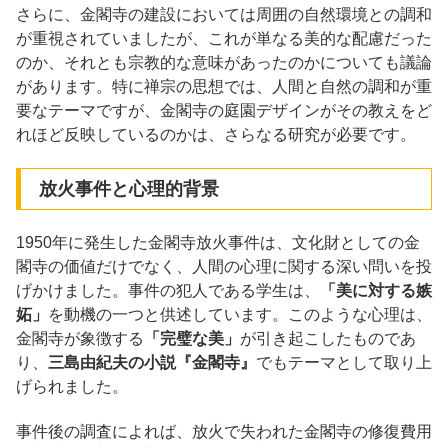
さらに、金閣寺の建設においては周囲の自然環境との調和
が重視されていましたが、これが単なる美的な配慮だった
のか、それとも宗教的な意味があったのかについても議論
があります。特に禅宗の思想では、人間と自然の調和が重
要なテーマですが、金閣寺の庭園デザインがその教えをど
れほど反映しているのかは、さらなる研究が必要です。
放火事件と心理的背景
1950年に発生した金閣寺放火事件は、文化財としての金
閣寺の価値だけでなく、人間の心理に関する深い問いを投
げかけました。事件の犯人である学生は、
「美に対する嫉
妬」
を動機の一つと供述しています。このような心理は、
金閣寺が象徴する
「完璧な美」
が引き起こしたものであ
り、
三島由紀夫の小説『金閣寺』
でもテーマとして取り上
げられました。
事件後の調査によれば、放火で失われた金閣寺の修復費用