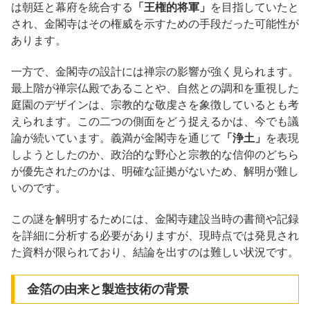
は朝廷と幕府を統合する
「王権的将軍」
を目指していたと
され、金閣寺はその権威を示すための手段だった可能性が
あります。
一方で、金閣寺の設計には禅宗の影響が強く見られます。
最上階が禅宗仏殿であることや、自然との調和を重視した
庭園のデザインは、宗教的な敬虔さを象徴しているとも考
えられます。この二つの側面をどう捉えるかは、今でも議
論が続いています。義満が金閣寺を通じて
「浄土」
を表現
しようとしたのか、政治的な野心と宗教的な信仰のどちら
が優先されたのかは、明確な証拠がないため、解明が難し
いのです。
この謎を解明するためには、金閣寺建設当時の書簡や記録
を詳細に分析する必要がありますが、現時点では発見され
た資料が限られており、結論を出すのは難しい状況です。
金箔の由来と製造技術の背景