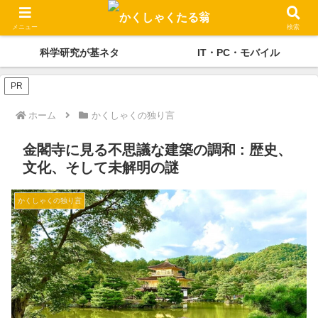
かくしゃくの独り言
メディケーション
メニュー
検索
科学研究が基ネタ
IT・PC・モバイル
PR
ホーム
かくしゃくの独り言
金閣寺に見る不思議な建築の調和 : 歴史、
文化、そして未解明の謎
かくしゃくの独り言