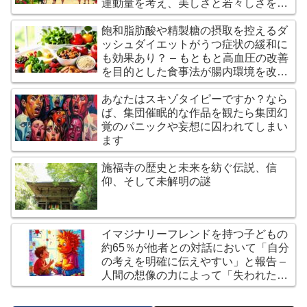
運動量を考え、美しさと若々しさを保
つための最適な運動量を探る
飽和脂肪酸や精製糖の摂取を控えるダ
ッシュダイエットがうつ症状の緩和に
も効果あり？ – もともと高血圧の改善
を目的とした食事法が腸内環境を改善
し機能や気分の安定にも寄与
あなたはスキゾタイピーですか？なら
ば、集団催眠的な作品を観たら集団幻
覚のパニックや妄想に囚われてしまい
ます
施福寺の歴史と未来を紡ぐ伝説、信
仰、そして未解明の謎
イマジナリーフレンドを持つ子どもの
約65％が他者との対話において「自分
の考えを明確に伝えやすい」と報告 –
人間の想像の力によって「失われた文
明」は創られた