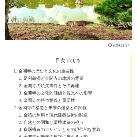
2024.11.27
目次
金閣寺の歴史と文化の重要性
足利義満と金閣寺の建設の背景
金閣寺の焼失事件とその再建
金閣寺の文化的価値と観光への影響
金閣寺の持つ意義と重要性
金閣寺の構造と未来の建築との関係
金箔の利用と現代建築技術の関連
自然との調和と環境建築の視点
多層構造のデザインとその現代的な意義
金閣寺が未来の建築に与える示唆