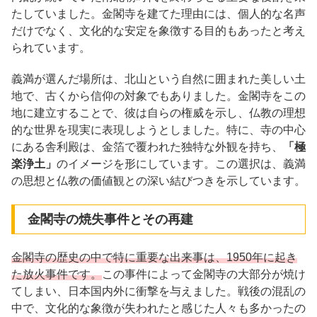
たしていました。金閣寺を建てた理由には、個人的な名声
だけでなく、文化的な安定を象徴する目的もあったと考え
られています。
義満が選んだ場所は、北山という自然に囲まれた美しい土
地で、古くから信仰の対象でもありました。金閣寺をこの
地に建立することで、彼は自らの権威を示し、仏教の理想
的な世界を現実に表現しようとしました。特に、寺の中心
にある舎利殿は、金箔で覆われた独特な外観を持ち、
「極
楽浄土」
のイメージを形にしています。この選択は、義満
の思想と仏教の価値観との深い結びつきを示しています。
金閣寺の焼失事件とその再建
金閣寺の歴史の中で特に重要な出来事は、1950年に起き
た放火事件です。
この事件によって金閣寺の大部分が焼け
てしまい、日本国内外に衝撃を与えました。戦後の混乱の
中で、文化的な象徴が失われたと感じた人々も多かったの