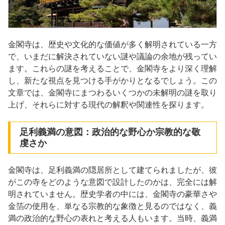
金閣寺は、歴史や文化的な価値が多く解明されている一方
で、いまだに解決されていない謎や議論の余地が残ってい
ます。これらの謎を考えることで、金閣寺をより深く理解
し、新たな視点を見つける手がかりとなるでしょう。この
文章では、金閣寺にまつわるいくつかの未解明の謎を取り
上げ、それらに対する現代の解釈や関連性を探ります。
足利義満の意図：政治的な野心か宗教的な敬
虔さか
金閣寺は、足利義満の隠居所として建てられましたが、彼
がこの寺をどのような意図で設計したのかは、完全には解
明されていません。歴史学者の中には、金閣寺の豪華さや
金箔の使用を、単なる宗教的な象徴と見るのではなく、義
満の政治的な野心の表れと考える人もいます。当時、義満