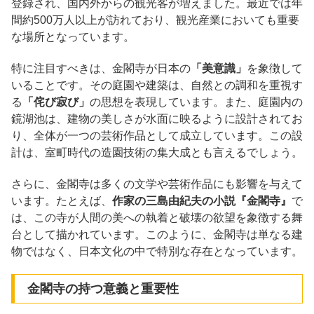
登録され、国内外からの観光客が増えました。最近では年
間約500万人以上が訪れており、観光産業においても重要
な場所となっています。
特に注目すべきは、金閣寺が日本の
「美意識」
を象徴して
いることです。その庭園や建築は、自然との調和を重視す
る
「侘び寂び」
の思想を表現しています。また、庭園内の
鏡湖池は、建物の美しさが水面に映るように設計されてお
り、全体が一つの芸術作品として成立しています。この設
計は、室町時代の造園技術の集大成とも言えるでしょう。
さらに、金閣寺は多くの文学や芸術作品にも影響を与えて
います。たとえば、
作家の三島由紀夫の小説『金閣寺』
で
は、この寺が人間の美への執着と破壊の欲望を象徴する舞
台として描かれています。このように、金閣寺は単なる建
物ではなく、日本文化の中で特別な存在となっています。
金閣寺の持つ意義と重要性