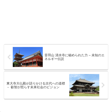
音羽山 清水寺に秘められた力 – 未知のエ
ネルギー伝説
東大寺大仏殿が語りかける次代への道標
－ 叡智が照らす未来社会のビジョン