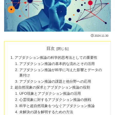
2024.11.30
目次
アブダクション推論の科学的思考法としての重要性
アブダクション推論の基本的な流れとその活用
アブダクション推論が科学に与えた影響とデータの
裏付け
アブダクション推論の課題と他分野への応用
超自然現象の探求とアブダクション推論の役割
UFO現象とアブダクション推論の活用
心霊現象に対するアブダクション推論の挑戦
科学と超自然現象をつなぐアブダクション推論
未解決の謎を解明するための方法