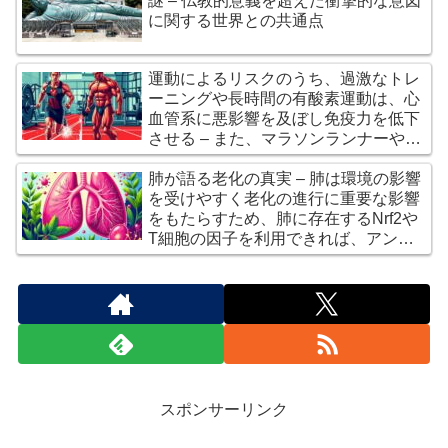
謎 – 仏教的意義を超えた衝撃的な意図
に関する世界との共通点
運動によるリスクのうち、過激なトレ
ーニングや長時間の有酸素運動は、心
血管系に悪影響を及ぼし免疫力を低下
させる – また、マラソンランナーやボ
ディビルダーにも特有の健康リスクが
存在するかも
肺が語る老化の真実 – 肺は環境の影響
を受けやすく老化の進行に重要な影響
をもたらすため、肺に存在するNrf2や
T細胞の因子を利用できれば、アンチ
エイジングできるかも
スポンサーリンク