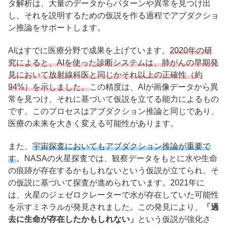
タ解析は、大量のデータからパターンや異常を見つけ出
し、それを説明するための仮説を作る過程でアブダクショ
ン推論をサポートします。
AIはすでに医療分野で成果を上げています。
2020年の研
究によると、AIを使った診断システムは、肺がんの早期発
見において放射線科医と同じかそれ以上の正確性（約
94%）を示しました。
この精度は、AIが画像データから異
常を見つけ、それに基づいて仮説を立てる能力によるもの
です。このプロセスはアブダクション推論と同じであり、
医療の未来を大きく変える可能性があります。
また、
宇宙探査においてもアブダクション推論が重要で
す
。NASAの火星探査では、観察データをもとに水や生命
の痕跡が存在するかもしれないという仮説が立てられ、そ
の仮説に基づいて探査が進められています。2021年に
は、火星のジェゼロクレーターで水が存在していた可能性
を示すミネラルが発見されました。この発見により、
「過
去に生命が存在したかもしれない」
という仮説が強化さ