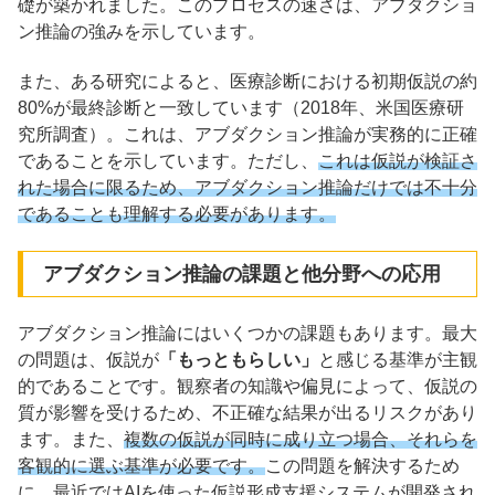
礎が築かれました。このプロセスの速さは、アブダクショ
ン推論の強みを示しています。
また、ある研究によると、医療診断における初期仮説の約
80%が最終診断と一致しています（2018年、米国医療研
究所調査）。これは、アブダクション推論が実務的に正確
であることを示しています。ただし、
これは仮説が検証さ
れた場合に限るため、アブダクション推論だけでは不十分
であることも理解する必要があります。
アブダクション推論の課題と他分野への応用
アブダクション推論にはいくつかの課題もあります。最大
の問題は、仮説が
「もっともらしい」
と感じる基準が主観
的であることです。観察者の知識や偏見によって、仮説の
質が影響を受けるため、不正確な結果が出るリスクがあり
ます。また、
複数の仮説が同時に成り立つ場合、それらを
客観的に選ぶ基準が必要です。
この問題を解決するため
に、最近ではAIを使った仮説形成支援システムが開発され