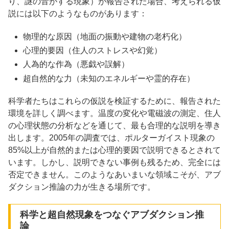
り、謎の音がする現象）が報告された場合、考えられる仮
説には以下のようなものがあります：
物理的な原因（地面の振動や建物の老朽化）
心理的要因（住人のストレスや幻覚）
人為的な作為（悪戯や誤解）
超自然的な力（未知のエネルギーや霊的存在）
科学者たちはこれらの仮説を検証するために、報告された
環境を詳しく調べます。温度の変化や電磁波の測定、住人
の心理状態の分析などを通じて、最も合理的な説明を導き
出します。2005年の調査では、ポルターガイスト現象の
85%以上が自然的または心理的要因で説明できるとされて
います。しかし、説明できない事例も残るため、完全には
否定できません。このようなあいまいな領域こそが、アブ
ダクション推論の力が生きる場所です。
科学と超自然現象をつなぐアブダクション推
論