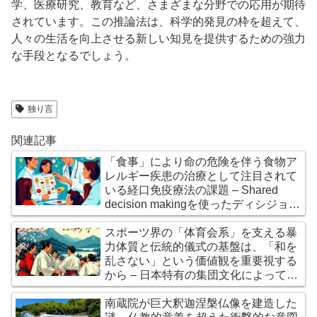
学、医療研究、教育など、さまざまな分野での応用が期待
されています。この推論法は、科学的発見の枠を超えて、
人々の生活を向上させる新しい知見を提供するための強力
な手段となるでしょう。
独り言
関連記事
「食事」により命の危険を伴う食物ア
レルギー疾患の治療として注目されて
いる経口免疫療法の課題 – Shared
decision makingを使ったディシジョン
エイドによって、治療の負担を熟慮・
納得した上で行う必要が求められてい
スポーツ界の「体育会系」を支える暴
る
力体質と伝統的儀式の基盤は、「和を
乱さない」という価値観を重要視する
から – 日本特有の集団文化によって組
織の透明性や倫理性を損なう
南蔵院が巨大釈迦涅槃仏像を建造した