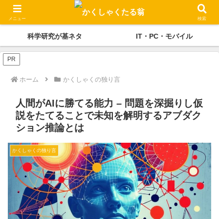
かくしゃくの独り言
メディケーション
メニュー
検索
科学研究が基ネタ
IT・PC・モバイル
PR
ホーム
かくしゃくの独り言
人間がAIに勝てる能力 – 問題を深掘りし仮
説をたてることで未知を解明するアブダク
ション推論とは
かくしゃくの独り言