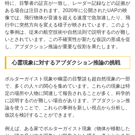
特に、目撃者の証言が一致し、レーダー記録などの証拠が
ある場合は注目されます。2020年に公開されたUAPの映
像では、飛行物体が音速を超える速度で急加速したり、飛
行中に突然方向を変える様子が映されています。このよう
な事例は、従来の航空技術や自然法則で説明するのが難し
いとされています。この不確実性が新たな仮説の形成を促
し、アブダクション推論が重要な役割を果たします。
心霊現象に対するアブダクション推論の挑戦
ポルターガイスト現象や幽霊の目撃談も超自然現象の一部
で、多くの人々の関心を集めています。これらの現象は特
定の場所や人物に関連して報告されることが多く、科学的
に説明するのが難しい場合があります。アブダクション推
論を使うことで、これらの事例を新しい視点から分析し、
仮説を検討することができます。
例えば、ある家でポルターガイスト現象（物体が移動した