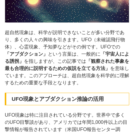
超自然現象は、科学が説明できないことが多い分野であ
り、多くの人々の興味を引きます。UFO（未確認飛行物
体）、心霊現象、予知夢などがその例です。UFOでの
「アブダクション」
という言葉は、一般的に
「宇宙人によ
る誘拐」
を指しますが、この記事では
「観察された事象を
最も合理的に説明するための仮説を立てる方法」
を意味し
ています。このアプローチは、超自然現象を科学的に理解
するための重要な手段となります。
UFO現象とアブダクション推論の活用
UFO現象は特に注目されている分野です。世界中で多く
のUFO目撃談があり、アメリカでは年間1,000件以上の目
撃情報が報告されています（米国UFO報告センター調