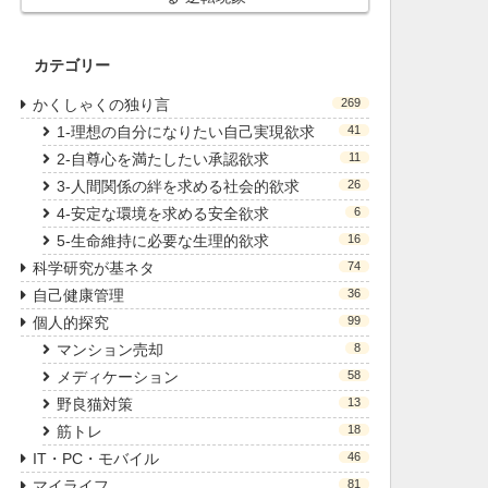
カテゴリー
かくしゃくの独り言
269
1-理想の自分になりたい自己実現欲求
41
2-自尊心を満たしたい承認欲求
11
3-人間関係の絆を求める社会的欲求
26
4-安定な環境を求める安全欲求
6
5-生命維持に必要な生理的欲求
16
科学研究が基ネタ
74
自己健康管理
36
個人的探究
99
マンション売却
8
メディケーション
58
野良猫対策
13
筋トレ
18
IT・PC・モバイル
46
マイライフ
81