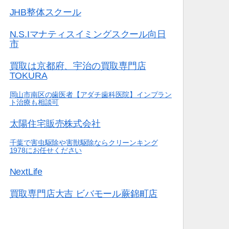
JHB整体スクール
N.S.Iマナティスイミングスクール向日
市
買取は京都府、宇治の買取専門店
TOKURA
岡山市南区の歯医者【アダチ歯科医院】インプラン
ト治療も相談可
太陽住宅販売株式会社
千葉で害虫駆除や害獣駆除ならクリーンキング
1978にお任せください
NextLife
買取専門店大吉 ビバモール蕨錦町店