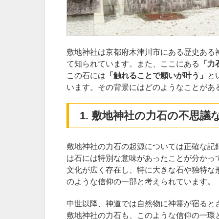
敷地神社は京都府木津川市にある歴史ある
て知られています。また、ここにある
「力
この石には
「触れることで願いが叶う」
と
います。その背景にはどのようなことがあ
1. 敷地神社の力石の不思議
敷地神社の力石の起源については正確な記
は石には特別な意味があったことが分かっ
文化が広く存在し、特に大きな石や独特な
のような信仰の一部と考えられています。
中世以降、神道では自然物に神霊が宿ると
敷地神社の力石も、このような信仰の一環