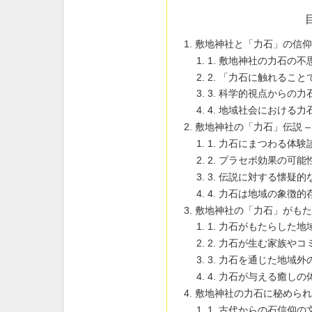
敷地神社と「力石」の信仰
1. 敷地神社の力石の不
2. 「力石に触れるこ
3. 科学的視点からの力
4. 地域社会における力
敷地神社の「力石」伝説 –
1. 力石にまつわる体験
2. プラセボ効果の可能
3. 伝説に対する懐疑
4. 力石は地域の象徴的
敷地神社の「力石」がも
1. 力石がもたらした地
2. 力石が生む家族や
3. 力石を通じた地域外
4. 力石が与える癒しの
敷地神社の力石に秘めら
1. 古代からの石信仰の