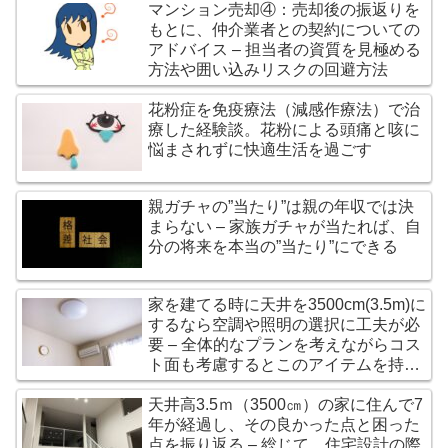
マンション売却④：売却後の振返りを
もとに、仲介業者との契約についての
アドバイス – 担当者の資質を見極める
方法や囲い込みリスクの回避方法
花粉症を免疫療法（減感作療法）で治
療した経験談。花粉による頭痛と咳に
悩まされずに快適生活を過ごす
親ガチャの”当たり”は親の年収では決
まらない – 家族ガチャが当たれば、自
分の将来を本当の”当たり”にできる
家を建てる時に天井を3500cm(3.5m)に
するなら空調や照明の選択に工夫が必
要 – 全体的なプランを考えながらコス
ト面も考慮するとこのアイテムを持つ
ことが必須要件かも？
天井高3.5ｍ（3500㎝）の家に住んで7
年が経過し、その良かった点と困った
点を振り返る – 総じて、住宅設計の際