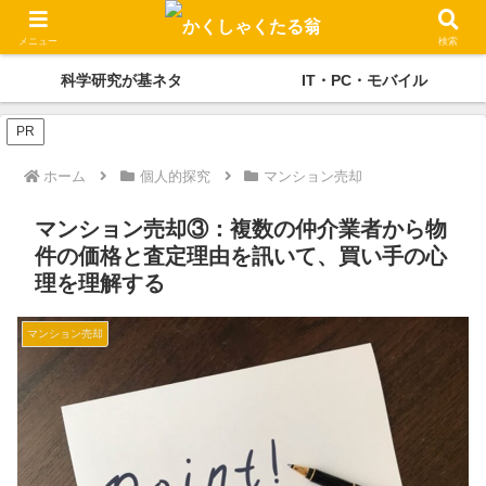
かくしゃくの独り言
メディケーション
メニュー
検索
科学研究が基ネタ
IT・PC・モバイル
PR
ホーム
個人的探究
マンション売却
マンション売却③：複数の仲介業者から物
件の価格と査定理由を訊いて、買い手の心
理を理解する
マンション売却