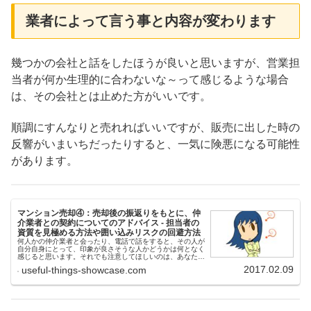
業者によって言う事と内容が変わります
幾つかの会社と話をしたほうが良いと思いますが、営業担
当者が何か生理的に合わないな～って感じるような場合
は、その会社とは止めた方がいいです。
順調にすんなりと売れればいいですが、販売に出した時の
反響がいまいちだったりすると、一気に険悪になる可能性
があります。
マンション売却④：売却後の振返りをもとに、仲
介業者との契約についてのアドバイス - 担当者の
資質を見極める方法や囲い込みリスクの回避方法
何人かの仲介業者と会ったり、電話で話をすると、その人が
自分自身にとって、印象が良さそうな人かどうかは何となく
感じると思います。それでも注意してほしいのは、あなた自
身はこれまで何人の人と仕事をしたり、サークル活動をして
2017.02.09
useful-things-showcase.com
コミュニケーションを取っ...