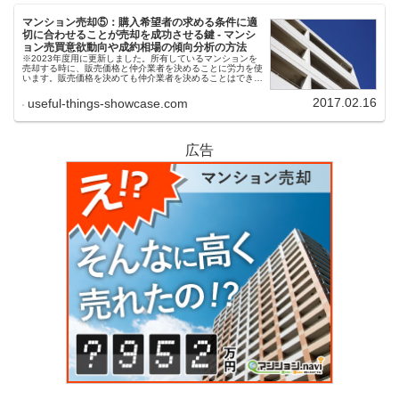
マンション売却⑤：購入希望者の求める条件に適
切に合わせることが売却を成功させる鍵 - マンシ
ョン売買意欲動向や成約相場の傾向分析の方法
※2023年度用に更新しました。所有しているマンションを
売却する時に、販売価格と仲介業者を決めることに労力を使
います。販売価格を決めても仲介業者を決めることはできま
せんが、仲介業者が決まれば販売価格はおおよそ決定しま
す。何度も書きますが、仲...
2017.02.16
useful-things-showcase.com
広告