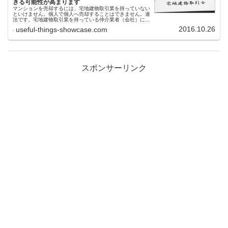
きる可能性が高まります
マンションを売却するには、宅地建物取引業を持っていない
といけません。個人で個人へ売却することはできません。違
法です。宅地建物取引業を持っている仲介業者（会社）に依
頼契約して、売却できた場合、仲介手数料を支払わなければ
2016.10.26
useful-things-showcase.com
いけません。法律上は、物...
スポンサーリンク