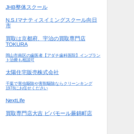
JHB整体スクール
N.S.Iマナティスイミングスクール向日
市
買取は京都府、宇治の買取専門店
TOKURA
岡山市南区の歯医者【アダチ歯科医院】インプラン
ト治療も相談可
太陽住宅販売株式会社
千葉で害虫駆除や害獣駆除ならクリーンキング
1978にお任せください
NextLife
買取専門店大吉 ビバモール蕨錦町店