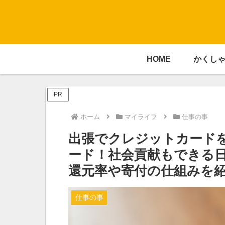
HOME
かくし
PR
ホーム
マイライフ
仕事の事
出張でクレジットカード
ード！社会貢献もできる
還元率や寄付の仕組みを
仕事の事