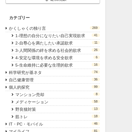
カテゴリー
かくしゃくの独り言
269
1-理想の自分になりたい自己実現欲求
41
2-自尊心を満たしたい承認欲求
11
3-人間関係の絆を求める社会的欲求
26
4-安定な環境を求める安全欲求
6
5-生命維持に必要な生理的欲求
16
科学研究が基ネタ
74
自己健康管理
36
個人的探究
99
マンション売却
8
メディケーション
58
野良猫対策
13
筋トレ
18
IT・PC・モバイル
46
マイライフ
81