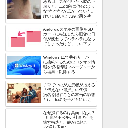
ある日、気が付いたら脇の下
周りと、二の腕に湿疹のよう
なブツブツが広がっていた。
痒いし痛いのであの薬を塗っ
てみたら治ったよ
Andoroidスマホの画像をSD
カードに転送したら画像の日
付が変わってバラバラになっ
てしまったけど、このアプリ
は日付を変えずにコピーでき
ます
Windows 11で共有サーバー
に接続するためのログオン情
報を資格情報マネージャーか
ら編集・削除する
子育て中のがん患者が抱える
「伝えない選択」の代償――
病名を隠すことの本当の影響
とは - 病名を子どもに伝えず
に過ごす選択は、心理的・身
体的に大きな負担
なぜ損するのは真面目な人？
- 組織的不公平が社員の心を
壊す構造と、静かに起こ
る“逆転現象”