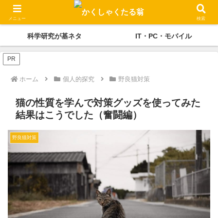
かくしゃくの独り言
メディケーション
メニュー
検索
科学研究が基ネタ
IT・PC・モバイル
PR
ホーム
個人的探究
野良猫対策
猫の性質を学んで対策グッズを使ってみた
結果はこうでした（奮闘編）
野良猫対策