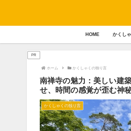
HOME
かくし
PR
ホーム
かくしゃくの独り言
南禅寺の魅力：美しい建
せ、時間の感覚が歪む神
かくしゃくの独り言