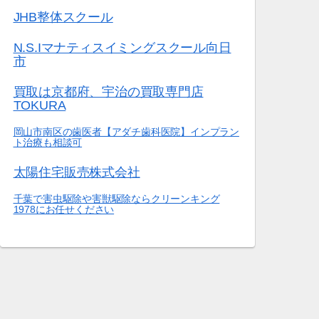
JHB整体スクール
N.S.Iマナティスイミングスクール向日
市
買取は京都府、宇治の買取専門店
TOKURA
岡山市南区の歯医者【アダチ歯科医院】インプラン
ト治療も相談可
太陽住宅販売株式会社
千葉で害虫駆除や害獣駆除ならクリーンキング
1978にお任せください