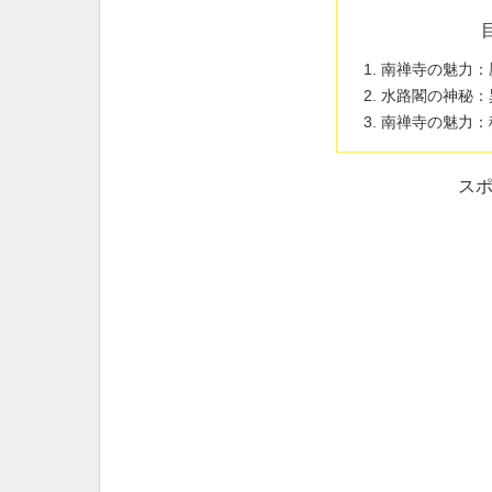
南禅寺の魅力：
水路閣の神秘：
南禅寺の魅力：
ス