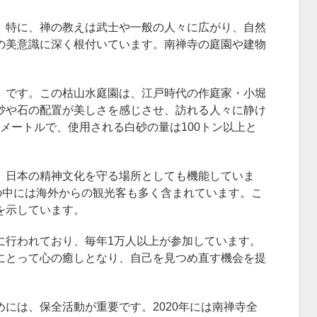
。特に、禅の教えは武士や一般の人々に広がり、自然
の美意識に深く根付いています。南禅寺の庭園や建物
」
です。この枯山水庭園は、江戸時代の作庭家・小堀
砂や石の配置が美しさを感じさせ、訪れる人々に静け
方メートルで、使用される白砂の量は100トン以上と
、日本の精神文化を守る場所としても機能していま
の中には海外からの観光客も多く含まれています。こ
を示しています。
に行われており、毎年1万人以上が参加しています。
にとって心の癒しとなり、自己を見つめ直す機会を提
には、保全活動が重要です。2020年には南禅寺全