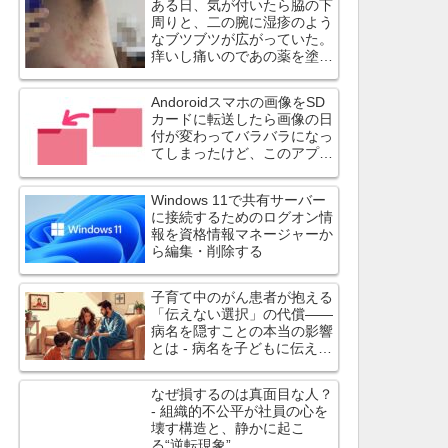
ある日、気が付いたら脇の下
周りと、二の腕に湿疹のよう
なブツブツが広がっていた。
痒いし痛いのであの薬を塗っ
てみたら治ったよ
Andoroidスマホの画像をSD
カードに転送したら画像の日
付が変わってバラバラになっ
てしまったけど、このアプリ
は日付を変えずにコピーでき
ます
Windows 11で共有サーバー
に接続するためのログオン情
報を資格情報マネージャーか
ら編集・削除する
子育て中のがん患者が抱える
「伝えない選択」の代償――
病名を隠すことの本当の影響
とは - 病名を子どもに伝えず
に過ごす選択は、心理的・身
体的に大きな負担
なぜ損するのは真面目な人？
- 組織的不公平が社員の心を
壊す構造と、静かに起こ
る“逆転現象”