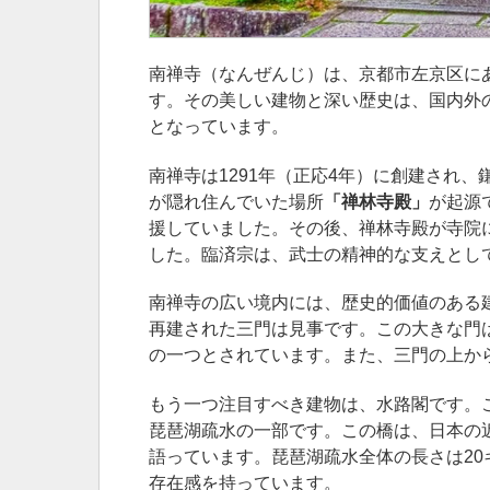
南禅寺（なんぜんじ）は、京都市左京区に
す。その美しい建物と深い歴史は、国内外
となっています。
南禅寺は1291年（正応4年）に創建され
が隠れ住んでいた場所
「禅林寺殿」
が起源
援していました。その後、禅林寺殿が寺院
した。臨済宗は、武士の精神的な支えとし
南禅寺の広い境内には、歴史的価値のある建
再建された三門は見事です。この大きな門は
の一つとされています。また、三門の上か
もう一つ注目すべき建物は、水路閣です。
琵琶湖疏水の一部です。この橋は、日本の
語っています。琵琶湖疏水全体の長さは2
存在感を持っています。