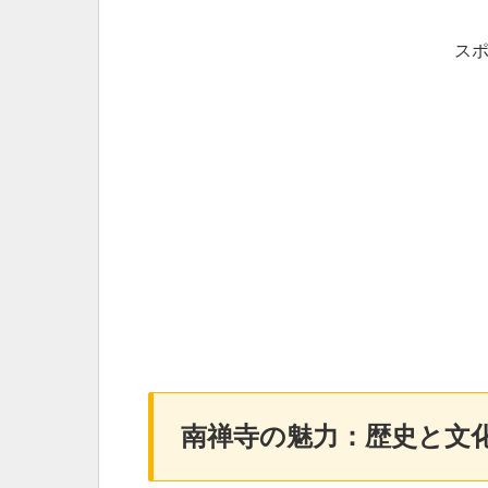
ス
南禅寺の魅力：歴史と文