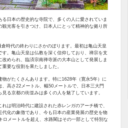
ある日本の歴史的な寺院で、多くの人に愛されていま
の観光客を引きつけ、日本人にとって精神的な拠り所
、鎌倉時代の終わりにさかのぼります。最初は亀山天皇
です。亀山天皇は仏教を深く信仰しており、禅宗を支
に改められ、臨済宗南禅寺派の大本山として発展しま
て重要な役割を果たしました。
物がたくさんあります。特に1628年（寛永5年）に
、高さ22メートル、幅50メートルで、日本三大門
ら見る京都の街並みは多くの人を魅了しています。
これは明治時代に建設された赤レンガのアーチ橋で、
近代化の象徴であり、今も日本の産業発展の歴史を物
0キロメートルを超え、水路閣はその一部として特別な