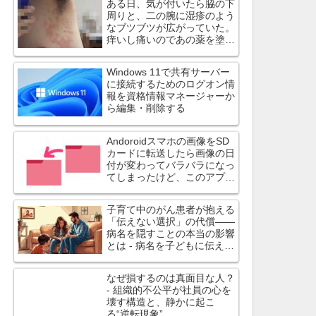
ある日、気が付いたら脇の下
周りと、二の腕に湿疹のよう
なブツブツが広がっていた。
痒いし痛いのであの薬を塗っ
てみたら治ったよ
Windows 11で共有サーバー
に接続するためのログオン情
報を資格情報マネージャーか
ら編集・削除する
Andoroidスマホの画像をSD
カードに転送したら画像の日
付が変わってバラバラになっ
てしまったけど、このアプリ
は日付を変えずにコピーでき
ます
子育て中のがん患者が抱える
「伝えない選択」の代償――
病名を隠すことの本当の影響
とは - 病名を子どもに伝えず
に過ごす選択は、心理的・身
体的に大きな負担
なぜ損するのは真面目な人？
- 組織的不公平が社員の心を
壊す構造と、静かに起こ
る“逆転現象”