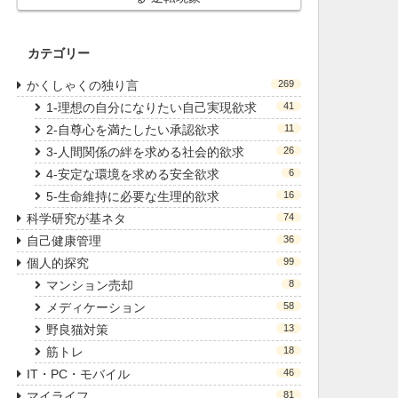
カテゴリー
かくしゃくの独り言
269
1-理想の自分になりたい自己実現欲求
41
2-自尊心を満たしたい承認欲求
11
3-人間関係の絆を求める社会的欲求
26
4-安定な環境を求める安全欲求
6
5-生命維持に必要な生理的欲求
16
科学研究が基ネタ
74
自己健康管理
36
個人的探究
99
マンション売却
8
メディケーション
58
野良猫対策
13
筋トレ
18
IT・PC・モバイル
46
マイライフ
81