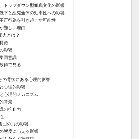
、トップダウン型組織文化の影響
低下と組織全体の効率性への影響
不正行為を引き起こす可能性
が難しい理由
圧力とは？
特徴
の影響
集団意識
数値で見る
その背後にある心理的影響
と心理的影響
と心理的メカニズム
的背景
識の抑止力
性
集団の力の影響
の態度に与える影響
がもたらす抵抗感