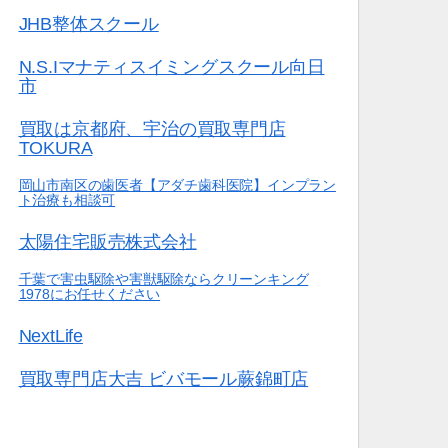
JHB整体スクール
N.S.Iマナティスイミングスクール向日
市
買取は京都府、宇治の買取専門店
TOKURA
岡山市南区の歯医者【アダチ歯科医院】インプラン
ト治療も相談可
太陽住宅販売株式会社
千葉で害虫駆除や害獣駆除ならクリーンキング
1978にお任せください
NextLife
買取専門店大吉 ビバモール蕨錦町店