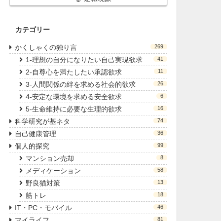
カテゴリー
かくしゃくの独り言
269
1-理想の自分になりたい自己実現欲求
41
2-自尊心を満たしたい承認欲求
11
3-人間関係の絆を求める社会的欲求
26
4-安定な環境を求める安全欲求
6
5-生命維持に必要な生理的欲求
16
科学研究が基ネタ
74
自己健康管理
36
個人的探究
99
マンション売却
8
メディケーション
58
野良猫対策
13
筋トレ
18
IT・PC・モバイル
46
マイライフ
81