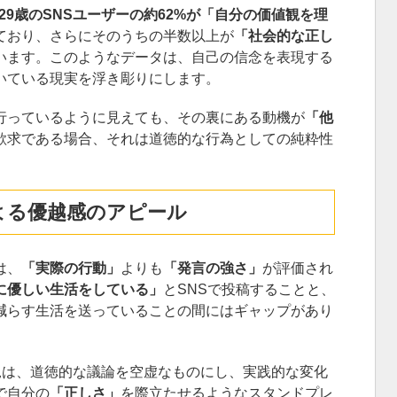
〜29歳のSNSユーザーの約62%が「自分の価値観を理
ており、さらにそのうちの半数以上が
「社会的な正し
います。このようなデータは、自己の信念を表現する
いている現実を浮き彫りにします。
行っているように見えても、その裏にある動機が
「他
欲求である場合、それは道徳的な行為としての純粋性
よる優越感のアピール
は、
「実際の行動」
よりも
「発言の強さ」
が評価され
に優しい生活をしている」
とSNSで投稿することと、
減らす生活を送っていることの間にはギャップがあり
況は、道徳的な議論を空虚なものにし、実践的な変化
で自分の
「正しさ」
を際立たせるようなスタンドプレ