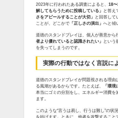
2023年に行われたある調査によると、
18
解してもらうために投稿している」
と答え
さをアピールすることが大切」
と回答して
ことが、どこかで
「正しさの演出」
へと傾
道徳のスタンドプレイは、個人が善意から
者より優れていると認識されたい」
という
を失ってしまうのです。
実際の行動ではなく言説に
道徳のスタンドプレイが問題視される理由
る風潮があるからです。たとえば、
「環境
本当にゴミの分別をし、エネルギー消費を
ます。
このような“言うは易し、行うは難し”の状
を妨げます。ときに、他者を攻撃すること