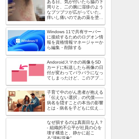
ある日、気が付いたら脇の下
周りと、二の腕に湿疹のよう
なブツブツが広がっていた。
痒いし痛いのであの薬を塗っ
てみたら治ったよ
Windows 11で共有サーバー
に接続するためのログオン情
報を資格情報マネージャーか
ら編集・削除する
Andoroidスマホの画像をSD
カードに転送したら画像の日
付が変わってバラバラになっ
てしまったけど、このアプリ
は日付を変えずにコピーでき
ます
子育て中のがん患者が抱える
「伝えない選択」の代償――
病名を隠すことの本当の影響
とは - 病名を子どもに伝えず
に過ごす選択は、心理的・身
体的に大きな負担
なぜ損するのは真面目な人？
- 組織的不公平が社員の心を
壊す構造と、静かに起こ
る“逆転現象”