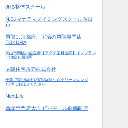
JHB整体スクール
N.S.Iマナティスイミングスクール向日
市
買取は京都府、宇治の買取専門店
TOKURA
岡山市南区の歯医者【アダチ歯科医院】インプラン
ト治療も相談可
太陽住宅販売株式会社
千葉で害虫駆除や害獣駆除ならクリーンキング
1978にお任せください
NextLife
買取専門店大吉 ビバモール蕨錦町店