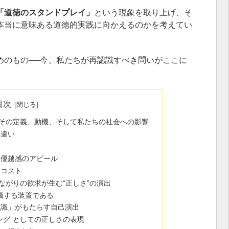
「道徳のスタンドプレイ」
という現象を取り上げ、そ
本当に意味ある道徳的実践に向かえるのかを考えてい
めのもの──今、私たちが再認識すべき問いがここに
目次
その定義、動機、そして私たちの社会への影響
の違い
る優越感のアピール
的コスト
ながりの欲求が生む“正しさ”の演出
評価する装置である
意識」がもたらす自己演出
ング”としての正しさの表現