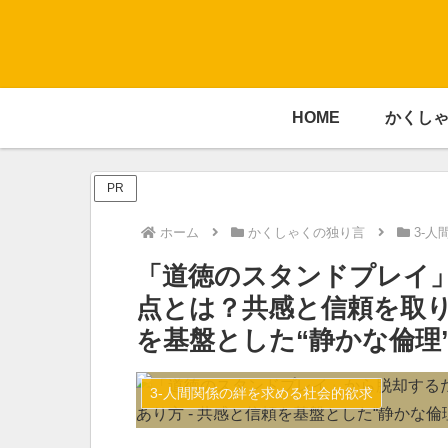
HOME
かくし
PR
ホーム
かくしゃくの独り言
3-
「道徳のスタンドプレイ
点とは？共感と信頼を取り
を基盤とした“静かな倫理
3-人間関係の絆を求める社会的欲求