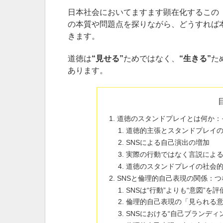
日本社会においてますます顕在化するこの
の本質や問題点を探りながら、どうすれば
きます。
道徳は
“見せる”
ためではなく、
“生きる”
た
あります。
道徳のスタンドプレイとは何か：
道徳的主張とスタンドプレイ
SNSによる自己演出の増加
実際の行動ではなく言説によ
道徳のスタンドプレイの社会
SNSと倫理的自己表現の関係：つ
SNSは“行動”よりも“意図”を
倫理的自己表現の「見られる
SNSにおける“自己ブランディ