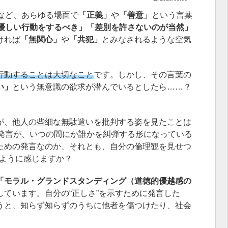
など、あらゆる場面で
「正義」
や
「善意」
という言葉
優しい行動をするべき」「差別を許さないのが当然」
ければ
「無関心」
や
「共犯」
とみなされるような空気
行動することは大切なこと
です。しかし、その言葉の
い」
という無意識の欲求が潜んでいるとしたら……？
が、他人の些細な無駄遣いを批判する姿を見たことは
の発言が、いつの間にか誰かを糾弾する形になっている
ための発言なのか、それとも、自分の倫理観を見せつ
のように感じますか？
「モラル・グランドスタンディング（道徳的優越感の
しています。自分の“正しさ”を示すために発言した
うと、知らず知らずのうちに他者を傷つけたり、社会