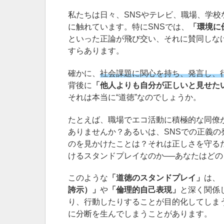
私たちは日々、SNSやテレビ、職場、学校
に触れています。特にSNSでは、
「環境に
といった正論が飛び交い、それに賛同しな
すらあります。
確かに、
社会課題に関心を持ち、発言し、
背後に
「他人よりも自分が正しいと見せた
それは本当に“道徳”なのでしょうか。
たとえば、職場でエコ活動に積極的な同僚
ありませんか？あるいは、SNSでの正義
のを見かけたことは？それは正しさを守る
けるスタンドプレイなのか──あなたはど
このような
「道徳のスタンドプレイ」
は、
誇示）」
や
「倫理的自己表現」
と深く関係
り、行動したりすることが目的化してしま
に分断を生んでしまうことがあります。