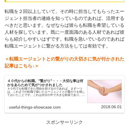
転職を２回以上していて、その時に担当してもらったエー
ジェント担当者の連絡を知っているのであれば、活用する
べきだと思います。なぜならば彼らも転職を希望している
人材を探しています。既に一度面識のある人材であれば彼
らも紹介しやすいはずです。転職を急いでいるのであれば
転職エージェントに繋がる方法をしては有効です。
＜転職エージェントとの繋がりの大切さに気が付かされた
記事はこちら↓＞
４０代からの転職。”繋がり”・・・大切な事は何
かをあらためて気がつかされました
４０代でも転職できた理由を挙げるのであれば、まず一つ
は、これまでの転職で築いたエージェントとの繋がりを残し
ておいたことです。これは自分の中で大きな財産であり、大
切にしておいて本当に良かったことです。２０１２年にも転
職を試みているのですが、こ...
2018.06.01
useful-things-showcase.com
スポンサーリンク