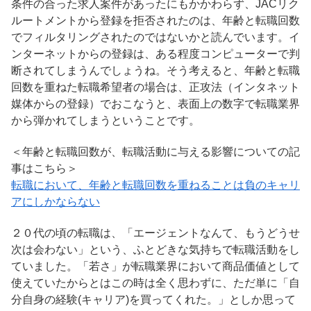
条件の合った求人案件があったにもかかわらず、JACリク
ルートメントから登録を拒否されたのは、年齢と転職回数
でフィルタリングされたのではないかと読んでいます。イ
ンターネットからの登録は、ある程度コンピューターで判
断されてしまうんでしょうね。そう考えると、年齢と転職
回数を重ねた転職希望者の場合は、正攻法（インタネット
媒体からの登録）でおこなうと、表面上の数字で転職業界
から弾かれてしまうということです。
＜年齢と転職回数が、転職活動に与える影響についての記
事はこちら＞
転職において、年齢と転職回数を重ねることは負のキャリ
アにしかならない
２０代の頃の転職は、「エージェントなんて、もうどうせ
次は会わない」という、ふとどきな気持ちで転職活動をし
ていました。「若さ」が転職業界において商品価値として
使えていたからとはこの時は全く思わずに、ただ単に「自
分自身の経験(キャリア)を買ってくれた。」としか思って