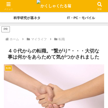
かくしゃくの独り言
メディケーション
メニュー
検索
科学研究が基ネタ
IT・PC・モバイル
PR
ホーム
マイライフ
転職
４０代からの転職。”繋がり”・・・大切な
事は何かをあらためて気がつかされました
転職