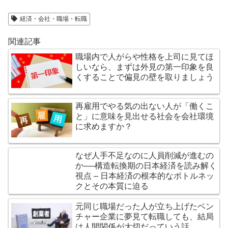
経済・会社・職場・転職
関連記事
職場内で人がらや性格を上司に見てほ
しいなら、まずは外見の第一印象を良
くすることで偏見の壁を取りましょう
再雇用でやる気の出ない人が「働くこ
と」に意味を見出せる社会を会社環境
に求めますか？
なぜ人手不足なのに人員削減が進むの
か──構造転換期の日本経済を読み解く
視点 – 日本経済の根本的なボトルネッ
クとその本質に迫る
元同じ職場だった人が立ち上げたベン
チャー企業に夢見て転職しても、結局
は人間関係が大切だっていう話。