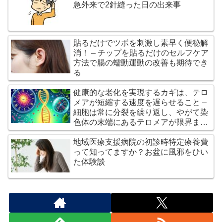
急外来で2針縫った日の出来事
貼るだけでツボを刺激し素早く便秘解
消！ – チップを貼るだけのセルフケア
方法で腸の蠕動運動の改善も期待でき
る
健康的な老化を実現するカギは、テロ
メアが短縮する速度を遅らせること –
細胞は常に分裂を繰り返し、やがて染
色体の末端にあるテロメアが限界まで
短くなると、細胞は分裂を停止し、老
化が進行する。
地域医療支援病院の初診時特定療養費
って知ってますか？お盆に風邪をひい
た体験談