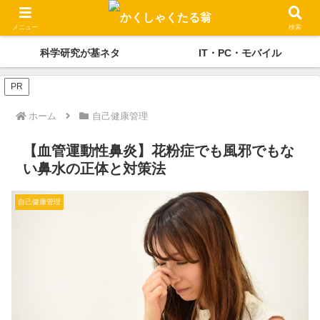
かくしゃくの独り言
メディケーション
メニュー
検索
科学研究が基ネタ
IT・PC・モバイル
PR
ホーム
自己健康管理
【血管運動性鼻炎】花粉症でも風邪でもな
い鼻水の正体と対策法
自己健康管理