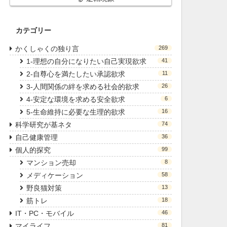
カテゴリー
かくしゃくの独り言
269
1-理想の自分になりたい自己実現欲求
41
2-自尊心を満たしたい承認欲求
11
3-人間関係の絆を求める社会的欲求
26
4-安定な環境を求める安全欲求
6
5-生命維持に必要な生理的欲求
16
科学研究が基ネタ
74
自己健康管理
36
個人的探究
99
マンション売却
8
メディケーション
58
野良猫対策
13
筋トレ
18
IT・PC・モバイル
46
マイライフ
81