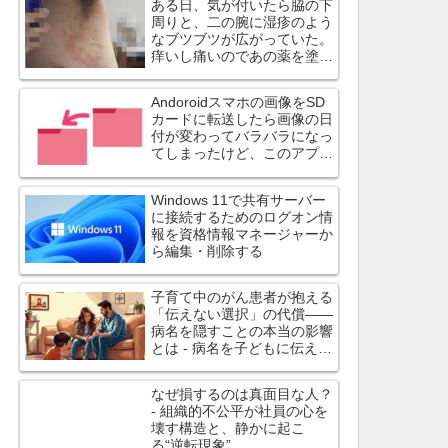
ある日、気が付いたら脇の下
周りと、二の腕に湿疹のよう
なブツブツが広がっていた。
痒いし痛いのであの薬を塗っ
てみたら治ったよ
Andoroidスマホの画像をSD
カードに転送したら画像の日
付が変わってバラバラになっ
てしまったけど、このアプリ
は日付を変えずにコピーでき
ます
Windows 11で共有サーバー
に接続するためのログオン情
報を資格情報マネージャーか
ら編集・削除する
子育て中のがん患者が抱える
「伝えない選択」の代償――
病名を隠すことの本当の影響
とは - 病名を子どもに伝えず
に過ごす選択は、心理的・身
体的に大きな負担
なぜ損するのは真面目な人？
- 組織的不公平が社員の心を
壊す構造と、静かに起こ
る“逆転現象”