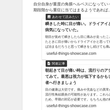
自分自身が重度の角膜ヘルペスになってい
期段階から重症に当てはまるようであれば
瞬きした時に目が痛い。ドライアイ
病気になっていた。
朝目が覚めて瞬きしたら目に痛みが走ったこ
たときに目が痛いからドライアイかと思って
ば治まるだろうと思って瞬きをし続けても痛
たことはありませんか？朝起きて目を開けたとき
useful-things-showcase.com
朝起きて目が痛い時は、流行りのア
てみて。最悪は視力が低下するかも
者へ行きましょう
目の健康は大切です。痛みや充血などの異常
流行性角結膜炎の可能性があります。これら
ため、早期の対応が必要です。もちろん他の
すので、まずは症状を確認してください。そ
useful-things-showcase.com
う。