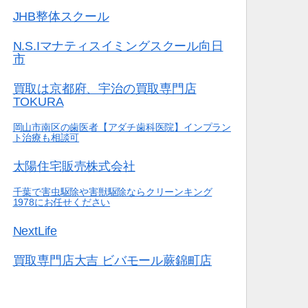
JHB整体スクール
N.S.Iマナティスイミングスクール向日
市
買取は京都府、宇治の買取専門店
TOKURA
岡山市南区の歯医者【アダチ歯科医院】インプラン
ト治療も相談可
太陽住宅販売株式会社
千葉で害虫駆除や害獣駆除ならクリーンキング
1978にお任せください
NextLife
買取専門店大吉 ビバモール蕨錦町店