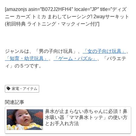
[amazonjs asin=”B072J2HFH4″ locale=”JP” title=”ディズ
ニー カーズ トミカ まわしてレーシング! 2wayサーキット
(初回特典 ライトニング・マックィーン付)”]
ジャンルは、「男の子向け玩具」、
「女の子向け玩具」
、
「知育・幼児玩具」
、
「ゲーム・パズル」
、「バラエテ
ィ」の５つです。
家電・アイテム
関連記事
鼻水が止まらない赤ちゃんに必須！鼻
水吸い器「ママ鼻水トッテ」の使い方
とお手入れ方法