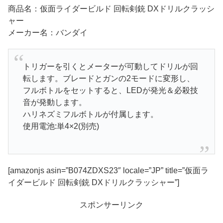
商品名：仮面ライダービルド 回転剣銃 DXドリルクラッシ
ャー
メーカー名：バンダイ
トリガーを引くとメーターが可動してドリルが回
転します。ブレードとガンの2モードに変形し、
フルボトルをセットすると、LEDが発光＆必殺技
音が発動します。
ハリネズミフルボトルが付属します。
使用電池:単4×2(別売)
[amazonjs asin=”B074ZDXS23″ locale=”JP” title=”仮面ラ
イダービルド 回転剣銃 DXドリルクラッシャー”]
スポンサーリンク