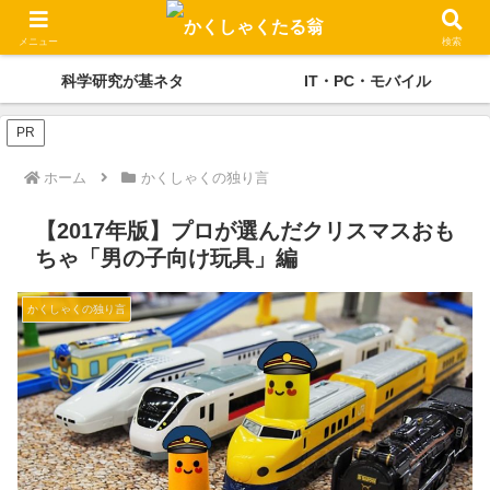
かくしゃくの独り言
メディケーション
メニュー
検索
科学研究が基ネタ
IT・PC・モバイル
PR
ホーム
かくしゃくの独り言
【2017年版】プロが選んだクリスマスおも
ちゃ「男の子向け玩具」編
かくしゃくの独り言