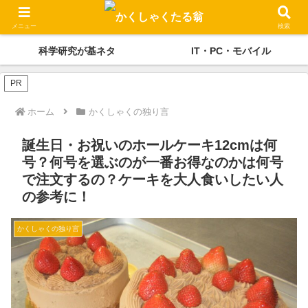
かくしゃくの独り言
メディケーション
メニュー
検索
科学研究が基ネタ
IT・PC・モバイル
PR
ホーム
かくしゃくの独り言
誕生日・お祝いのホールケーキ12cmは何
号？何号を選ぶのが一番お得なのかは何号
で注文するの？ケーキを大人食いしたい人
の参考に！
かくしゃくの独り言