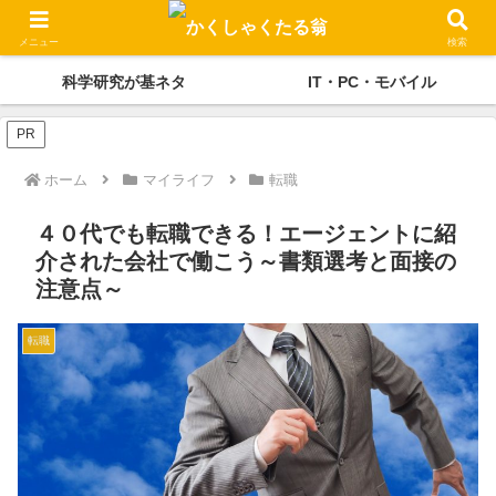
かくしゃくの独り言
メディケーション
メニュー
検索
科学研究が基ネタ
IT・PC・モバイル
PR
ホーム
マイライフ
転職
４０代でも転職できる！エージェントに紹
介された会社で働こう～書類選考と面接の
注意点～
転職