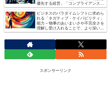
優先する経営」「コンプライアンス意
識の低下」 – 人間の本質を映し出す欲
望のメカニズム
ビジネスのパラダイムシフトに求めら
れる「ネガティブ・ケイパビリティ」
能力 – 物事のあいまいさや不完全さを
理解し受け入れることで、より深い洞
察や創造性を生み出す
スポンサーリンク