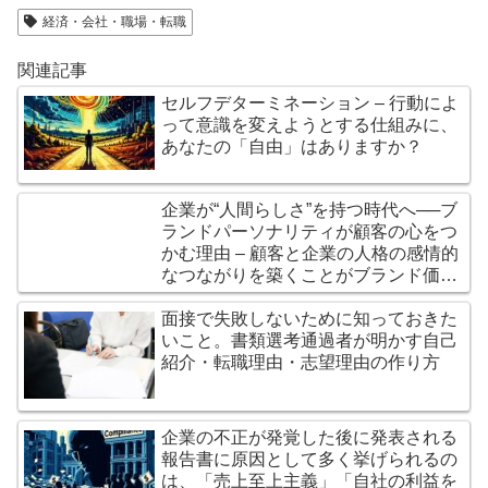
経済・会社・職場・転職
関連記事
セルフデターミネーション – 行動によ
って意識を変えようとする仕組みに、
あなたの「自由」はありますか？
企業が“人間らしさ”を持つ時代へ──ブ
ランドパーソナリティが顧客の心をつ
かむ理由 – 顧客と企業の人格の感情的
なつながりを築くことがブランド価値
を左右する
面接で失敗しないために知っておきた
いこと。書類選考通過者が明かす自己
紹介・転職理由・志望理由の作り方
企業の不正が発覚した後に発表される
報告書に原因として多く挙げられるの
は、「売上至上主義」「自社の利益を