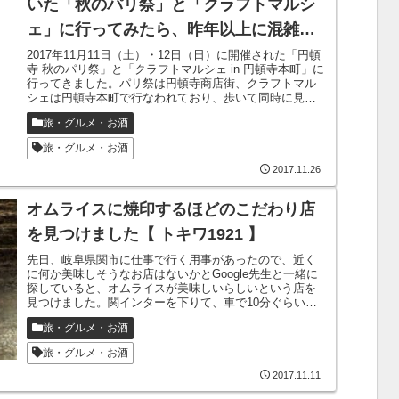
いた「秋のパリ祭」と「クラフトマルシ
ェ」に行ってみたら、昨年以上に混雑し
ていた
2017年11月11日（土）・12日（日）に開催された「円頓
寺 秋のパリ祭」と「クラフトマルシェ in 円頓寺本町」に
行ってきました。パリ祭は円頓寺商店街、クラフトマル
シェは円頓寺本町で行なわれており、歩いて同時に見る
ことができます。円頓寺...
旅・グルメ・お酒
旅・グルメ・お酒
2017.11.26
オムライスに焼印するほどのこだわり店
を見つけました【 トキワ1921 】
先日、岐阜県関市に仕事で行く用事があったので、近く
に何か美味しそうなお店はないかとGoogle先生と一緒に
探していると、オムライスが美味しいらしいという店を
見つけました。関インターを下りて、車で10分ぐらいの
場所にあります。他にもいくつか探...
旅・グルメ・お酒
旅・グルメ・お酒
2017.11.11