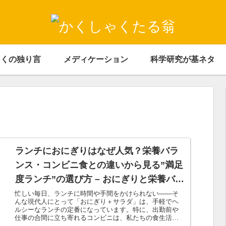
ゃくの独り言
メディケーション
科学研究が基ネタ
ランチにおにぎりはなぜ人気？栄養バラ
ンス・コンビニ食との違いから見る”満足
度ランチ”の選び方 – おにぎりと栄養バラ
ンスの新常識
忙しい毎日、ランチに時間や手間をかけられない――そ
んな現代人にとって「おにぎり＋サラダ」は、手軽でヘ
ルシーなランチの定番になっています。特に、出勤前や
仕事の合間に立ち寄れるコンビニは、私たちの食生活を
支える“インフラ”のような存在です。けれ...