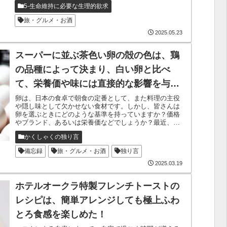
5-生命維持に必要な生理的欲求
旅・グルメ・お酒
2025.05.23
スーパーに並ぶ茶色い卵の殻の色は、鶏
の品種によって決まり、白い卵と比べ
て、栄養価や味には直接的な影響を与え
ません – 茶色い卵が高価な理由はシンプ
卵は、日本の食卓で朝食の定番として、また料理の主役
や隠し味として欠かせない食材です。しかし、皆さんは
ルです
卵を選ぶときにどのような基準を持っていますか？価格
やブランド、あるいは栄養価などでしょうか？最近、卵
の価格が上がってきており、その影響で「安...
かくしゃくの独り言
備忘録
旅・グルメ・お酒
独り言
2025.03.19
ホテルオークラ特製フレンチトーストの
レシピは、簡単アレンジしても極上ふわ
とろ食感を楽しめた！