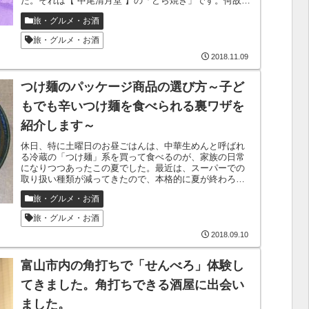
た。それは【 中尾清月堂 】の「どら焼き」です。何故か
というと、まず自分自身が「どら焼き」...
旅・グルメ・お酒
旅・グルメ・お酒
2018.11.09
つけ麺のパッケージ商品の選び方～子ど
もでも辛いつけ麺を食べられる裏ワザを
紹介します～
休日、特に土曜日のお昼ごはんは、中華生めんと呼ばれ
る冷蔵の「つけ麺」系を買って食べるのが、家族の日常
になりつつあったこの夏でした。最近は、スーパーでの
取り扱い種類が減ってきたので、本格的に夏が終わろう
としているんだろうなと感じています。冷や...
旅・グルメ・お酒
旅・グルメ・お酒
2018.09.10
富山市内の角打ちで「せんべろ」体験し
てきました。角打ちできる酒屋に出会い
ました。