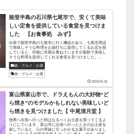
能登半島の石川県七尾市で、安くて美味
しい定食を提供している食堂を見つけま
した 【お食事処 みず】
出張で能登半島の七尾市に行く機会があり、七尾市周辺
で美味しそうな料理をお値打ちに提供してくるお店を探
していると、外観に年期を重ねていますが新鮮で美味し
そうな料理を提供してくれる食堂を見つけました。
※2019年2月に再度訪問したときの料理の画...
旅・グルメ・お酒
旅・グルメ・お酒
2019.01.31
富山県富山市で、ドラえもんの大好物“ど
ら焼き”のモデルかもしれない美味しいど
ら焼きを見つけました【 中尾清月堂 】
他県へ出張へ行った時はなるべくお土産を買ってくるよ
うにしています。富山市に出張へ行ったときのお土産を
探していると、心の琴線に引っかかるお菓子がありまし