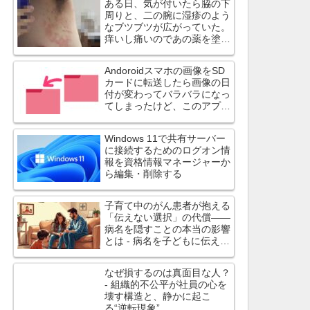
ある日、気が付いたら脇の下
周りと、二の腕に湿疹のよう
なブツブツが広がっていた。
痒いし痛いのであの薬を塗っ
てみたら治ったよ
Andoroidスマホの画像をSD
カードに転送したら画像の日
付が変わってバラバラになっ
てしまったけど、このアプリ
は日付を変えずにコピーでき
ます
Windows 11で共有サーバー
に接続するためのログオン情
報を資格情報マネージャーか
ら編集・削除する
子育て中のがん患者が抱える
「伝えない選択」の代償――
病名を隠すことの本当の影響
とは - 病名を子どもに伝えず
に過ごす選択は、心理的・身
体的に大きな負担
なぜ損するのは真面目な人？
- 組織的不公平が社員の心を
壊す構造と、静かに起こ
る“逆転現象”