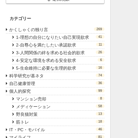
カテゴリー
かくしゃくの独り言
269
1-理想の自分になりたい自己実現欲求
41
2-自尊心を満たしたい承認欲求
11
3-人間関係の絆を求める社会的欲求
26
4-安定な環境を求める安全欲求
6
5-生命維持に必要な生理的欲求
16
科学研究が基ネタ
74
自己健康管理
36
個人的探究
99
マンション売却
8
メディケーション
58
野良猫対策
13
筋トレ
18
IT・PC・モバイル
46
マイライフ
81