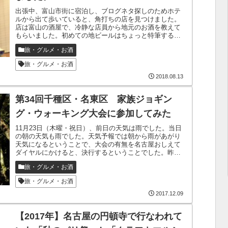
出張中、富山市街に宿泊し、ブログネタ探しのためホテ
ルから出て歩いていると、角打ちの店を見つけました。
店は富山の酒屋で、冷静な店員から地元のお酒を教えて
もらいました。初めての地ビールはちょっと特筆するも
のがなかったですが、次に飲んだ3種類の日本酒は独特の
旅・グルメ・お酒
風味で、美味しい日本酒を呑むことができました。
旅・グルメ・お酒
2018.08.13
第34回千種区・名東区 家族ジョギン
グ・ウォーキング大会に参加してみた
11月23日（木曜・祝日）、前日の天気は雨でした。当日
の朝の天気も雨でした。天気予報では朝から雨があがり
天気になるということで、大会の有無を名古屋おしえて
ダイヤルにかけると、決行するということでした。昨
年、歩くだけといえば歩くだけだったけど...
旅・グルメ・お酒
旅・グルメ・お酒
2017.12.09
【2017年】名古屋の円頓寺で行なわれて