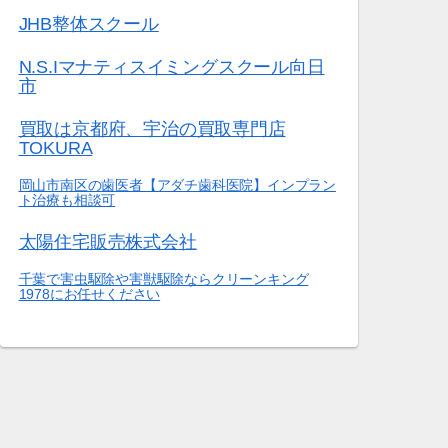
JHB整体スクール
N.S.Iマナティスイミングスクール向日
市
買取は京都府、宇治の買取専門店
TOKURA
岡山市南区の歯医者【アダチ歯科医院】インプラン
ト治療も相談可
太陽住宅販売株式会社
千葉で害虫駆除や害獣駆除ならクリーンキング
1978にお任せください