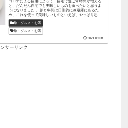
コロナによる自粛によって、自宅で過ごす時間が増える
と、だんだん自宅でも美味しいものを食べたいと思うよ
うになりました 。卵と牛乳は日常的に冷蔵庫にあるた
め、これを使って美味しいものといえば、やっぱり思い
浮かぶのはフレンチトーストです。自分自身...
旅・グルメ・お酒
旅・グルメ・お酒
2021.09.08
ポンサーリンク